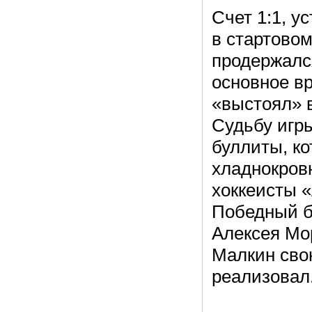
Счет 1:1, у
в стартовом
продержался
основное вр
«выстоял» 
Судьбу игр
буллиты, к
хладнокров
хоккеисты «
Победный б
Алексея Мор
Малкин сво
реализовал