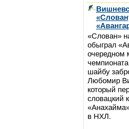
Вишневс
«Слован
«Аванга
«Слован» н
обыграл «А
очередном 
чемпионата
шайбу забр
Любомир В
который пе
словацкий к
«Анахайма»
в НХЛ.