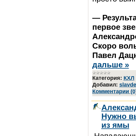
— Результ
первое зве
Александр
Скоро воль
Павел Да
дальше »
Категория:
КХЛ
Добавил:
slavd
Комментарии (0
Алексан
Нужно в
из ямы
Нападающ