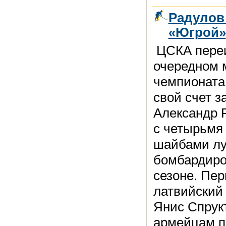
Радулов
«Югрой»
ЦСКА переи
очередном 
чемпионата 
свой счет 
Александр 
с четырьмя
шайбами л
бомбардиро
сезоне. Пер
латвийский
Янис Спрук
армейцам п