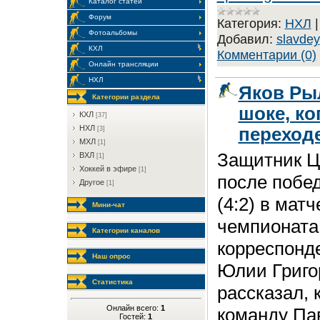
Каталог статей
Форум
Категория:
НХЛ
Фотоальбомы
Добавил:
slavdey
КХЛ
Комментарии (0)
Онлайн трансляции
НХЛ
Яков Ры
Категории раздела
шоке, ко
КХЛ
[37]
НХЛ
переход
[3]
МХЛ
[1]
Защитник Ц
ВХЛ
[1]
Хоккей в эфире
[1]
после побе
Другое
[1]
(4:2) в матч
Мини-чат
чемпионата
Категории каналов
корреспонде
Наш опрос
Юлии Григо
Статистика
рассказал, 
Онлайн всего:
1
команду Па
Гостей:
1