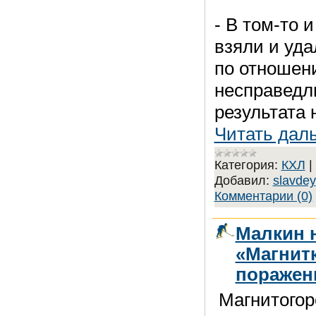
- В том-то 
взяли и уд
по отношен
несправедл
результата 
Читать дал
Категория:
КХЛ
|
Добавил:
slavdey
Комментарии (0)
Малкин н
«Магнитк
поражен
Магнитогор