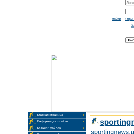
Войти
Офиц
З
Главная страница
sporting
Информация о сайте
Каталог файлов
sportingnews.