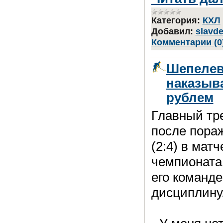
Категория:
КХЛ
Добавил:
slavd
Комментарии (0
Шепелев
наказыв
рублем
Главный тр
после пора
(2:4) в матч
чемпионата 
его команд
дисциплину