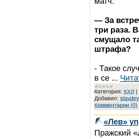
матч.
— За встр
три раза. 
смущало т
штрафа?
- Такое слу
в се
...
Чита
Категория:
КХЛ
|
Добавил:
slavdey
Комментарии (0)
«Лев» у
Пражский «