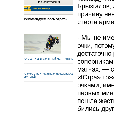
Пользователей:
0
Брызгалов, 
Форма входа
причину не
Рекомендуем посмотреть.
старта арме
- Мы не име
очки, потом
достаточно 
«Атлант» выиграл пятый матч подряд
соперникам
матчах, — 
«Локомотив» порадовал ярославских
«Югра» тож
зрителей
очками, име
первых мин
пошла жест
бились друг 