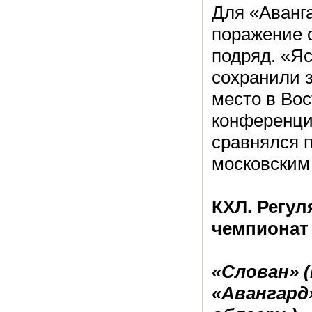
Для «Аванг
поражение 
подряд. «Я
сохранили з
место в Во
конференци
сравнялся 
московским
КХЛ. Регу
чемпионат
«Слован» 
«Авангард