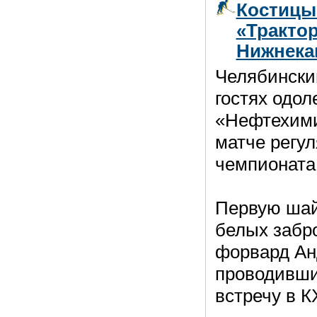
Костицы
«Трактор
Нижнека
Челябински
гостях одо
«Нефтехими
матче регул
чемпионата
Первую шай
белых забр
форвард Ан
проводивш
встречу в К