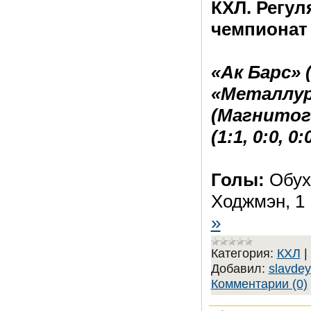
КХЛ. Регу
чемпионат
«Ак Барс» 
«Металлу
(Магнитого
(1:1, 0:0, 0:
Голы:
Обух
Ходжмэн, 1
»
Категория:
КХЛ
|
Добавил:
slavdey
Комментарии (0)