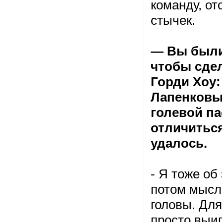
команду, о
стычек.
— Вы были 
чтобы сдел
Горди Хоу:
Лапенковы
голевой па
отличитьс
удалось.
- Я тоже об
потом мысл
головы. Дл
просто выиг