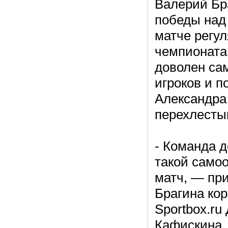
Валерий Бр
победы над 
матче регул
чемпионата
доволен са
игроков и п
Александра
перехлесты
- Команда д
такой само
матч, — пр
Брагина ко
Sportbox.ru
Кафискина.