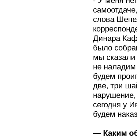
- У меня не
самоотдаче
слова Шепе
корреспонде
Динара Каф
было собран
мы сказали 
не наладим 
будем проиг
две, три ша
нарушение,
сегодня у И
будем нака
— Каким о